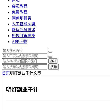
首页
会员教程
免费教程
网创项目类
人工智能AI类
搬运起号技术
短视频直播类
APP下载
360
搜狗
首页
明灯副业千计
文章
明灯副业千计