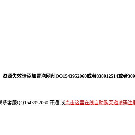
加冒泡网创QQ1543952060或者838912514或者30916
QQ1543952060 开通 或
点击这里在线自助购买邀请码注