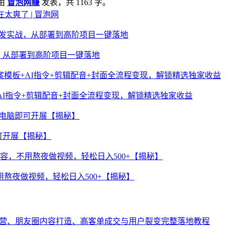
由
冒泡网赚
发表，共 1163 字。
太爽了 | 冒泡网
实战，从部署到高阶项目一键落地
AI指令+剪辑配音+封面全流程变现，解锁精选独家收益
可开展【揭秘】
熬夜做视频，轻松日入500+【揭秘】
运营、朋友圈内容打造、高客单成交与用户裂变完整落地教程