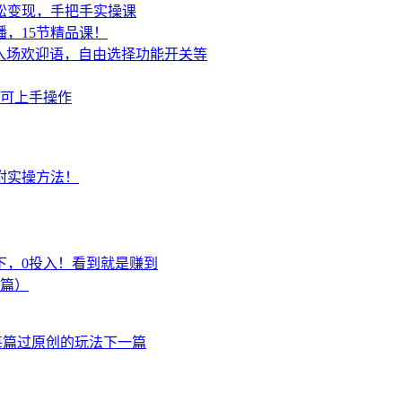
轻松变现，手把手实操课
，15节精品课！
置入场欢迎语，自由选择功能开关等
可上手操作
附实操方法！
下，0投入！看到就是赚到
上篇）
每篇过原创的玩法
下一篇