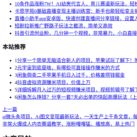
10条作品涨粉7W！AI幼崽代言人，育儿赛道新玩法，
卡思学苑0基础直播变现主播训练营：新手也能轻松变主播
直播小助手app安卓版，快速创建直播间分享链接，设
短剧拉新推广野路子玩法之截流，简单又高效
抖音引流创业粉，几分钟一个视频，非常暴力，小白直接
本站推荐
1
分享一个简单无脑适合新人的项目，苹果试玩了解下！
2
元宇宙到底是啥，有哪些可直接操作賺米的方式
3
闲鱼倒卖二手苹果手机日入过千，价格差捞钱掘金
4
抖音虚拟资源賺米项目，价值上万
5
详细拆解月入过万的短视频賺米项目，视频剪辑号了解
6
闲鱼怎么挣钱？分享一套7天必出单的快起高爆玩法（
上一篇
ai微头条项目，Ai图文变现最新玩法，一天生产上千条文章，
非常火爆成人内衣赛道教学，​涨粉嘎嘎猛，播放高，易上热门