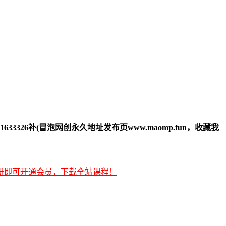
33326补(冒泡网创永久地址发布页www.maomp.fun，收藏我
册即可开通会员，下载全站课程！