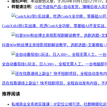
版权声明：
本站原创文章，于2024年10月12日
12:19:11
，
转载请注明：
小红书虚拟产品+自动发货，赚睡后收入实在
CodeX从0到1实战课，吃透CodeX全功能，零基础AI开发
抖音90W粉丝博主亲授影视剧解说教学，选剧选题+文案模板+
全自动番茄挂G玩法，日入300+，全程无需人工，一台电脑即
还在找靠谱线上副业？快手短剧项目，全程自动发布内容，不用
推荐阅读
私域商业全系统实操课｜IP定位公域引流、社群精细化