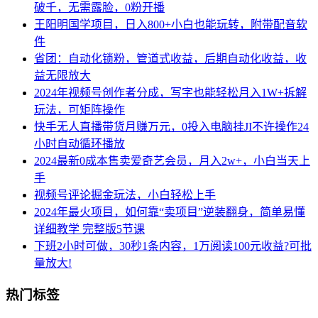
破千，无需露脸，0粉开播
王阳明国学项目，日入800+小白也能玩转，附带配音软
件
省团：自动化锁粉，管道式收益，后期自动化收益，收
益无限放大
2024年视频号创作者分成，写字也能轻松月入1W+拆解
玩法，可矩阵操作
快手无人直播带货月赚万元，0投入电脑挂JI不许操作24
小时自动循环播放
2024最新0成本售卖爱奇艺会员，月入2w+，小白当天上
手
视频号评论掘金玩法，小白轻松上手
2024年最火项目，如何靠“卖项目”逆装翻身，简单易懂
详细教学 完整版5节课
下班2小时可做，30秒1条内容，1万阅读100元收益?可批
量放大!
热门标签