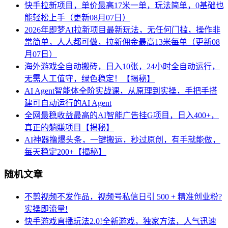
快手拉新项目，单价最高17米一单，玩法简单，0基础也
能轻松上手（更新08月07日）
2026年即梦AI拉新项目最新玩法，无任何门槛，操作非
常简单，人人都可做，拉新佣金最高13米每单（更新08
月07日）
海外游戏全自动搬砖，日入10张，24小时全自动运行，
无需人工值守，绿色稳定！【揭秘】
AI Agent智能体全阶实战课，从原理到实操，手把手搭
建可自动运行的AI Agent
全网最稳收益最高的AI智能广告挂G项目，日入400+，
真正的躺賺项目【揭秘】
AI神器撸爆头条，一键搬运，秒过原创，有手就能做，
每天稳定200+【揭秘】
随机文章
不剪视频不发作品，视频号私信日引 500 + 精准创业粉?
实操即流量!
快手游戏直播玩法2.0!全新游戏，独家方法，人气迅速