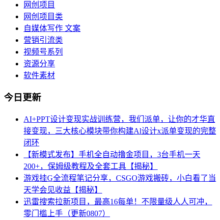
网创项目
网创项目类
自媒体写作 文案
营销引流类
视频号系列
资源分享
软件素材
今日更新
AI+PPT设计变现实战训练营，我们派单，让你的才华直
接变现，三大核心模块带你构建Al设计x派单变现的完整
闭环
【新模式发布】手机全自动撸金项目，3台手机一天
200+，保姆级教程及全套工具【揭秘】
游戏挂G全流程笔记分享，CSGO游戏搬砖，小白看了当
天学会见收益【揭秘】
迅雷搜索拉新项目，最高16每单！不限量级人人可冲，
零门槛上手（更新0807）