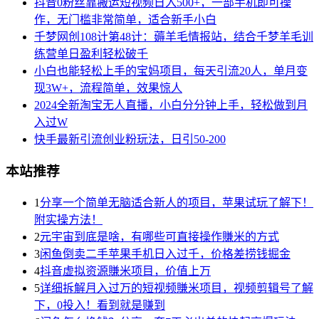
抖音0粉丝靠搬运短视频日入500+，一部手机即可操
作，无门槛非常简单，适合新手小白
千梦网创108计第48计：薅羊毛情报站，结合千梦羊毛训
练营单日盈利轻松破千
小白也能轻松上手的宝妈项目，每天引流20人，单月变
现3W+，流程简单，效果惊人
2024全新淘宝无人直播，小白分分钟上手，轻松做到月
入过W
快手最新引流创业粉玩法，日引50-200
本站推荐
1
分享一个简单无脑适合新人的项目，苹果试玩了解下！
附实操方法！
2
元宇宙到底是啥，有哪些可直接操作賺米的方式
3
闲鱼倒卖二手苹果手机日入过千，价格差捞钱掘金
4
抖音虚拟资源賺米项目，价值上万
5
详细拆解月入过万的短视频賺米项目，视频剪辑号了解
下，0投入！看到就是赚到