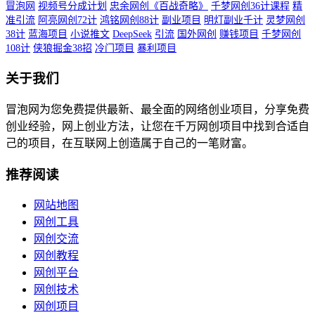
冒泡网
视频号分成计划
忠余网创《百战奇略》
千梦网创36计课程
精
准引流
阿亮网创72计
鸿铭网创88计
副业项目
明灯副业千计
灵梦网创
38计
蓝海项目
小说推文
DeepSeek
引流
国外网创
赚钱项目
千梦网创
108计
侠狼掘金38招
冷门项目
暴利项目
关于我们
冒泡网为您免费提供最新、最全面的网络创业项目，分享免费
创业经验，网上创业方法，让您在千万网创项目中找到合适自
己的项目，在互联网上创造属于自己的一笔财富。
推荐阅读
网站地图
网创工具
网创交流
网创教程
网创平台
网创技术
网创项目