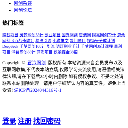
网创杂谈
网创论坛
热门标签
赚钱项目
灵梦网创38计
副业项目
国外网创
冒泡网
阿亮网创72计
忠余
网创《百战奇略》
精准引流
小说推文
冷门项目
视频号分成计划
DeepSeek
千梦网创108计
引流
明灯副业千计
千梦网创36计课程
暴利
项目
鸿铭网创88计
蓝海项目
侠狼掘金38招
Copyright ©
冒泡网创
版权所有 本站资源来自会员发布以及
互联网收集,不代表本站立场,仅限学习交流使用,请遵循相关法
律法规,请在下载后24小时内删除.如有侵权争议、不妥之处请
联系本站删除处理！请用户仔细辨认内容的真实性，避免上当
受骗!
渝ICP备2024044316号-1
登录
注册
找回密码