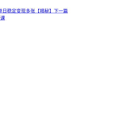
单日稳定变现多张【揭秘】
下一篇
修课