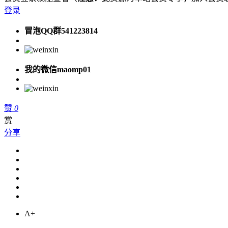
登录
冒泡QQ群541223814
我的微信maomp01
赞
0
赏
分享
A+