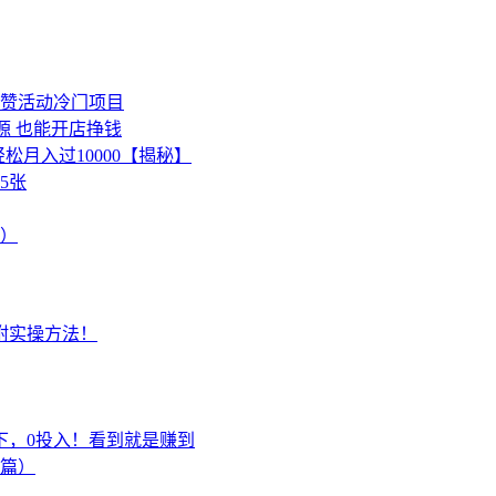
点赞活动冷门项目
源 也能开店挣钱
松月入过10000【揭秘】
5张
）
附实操方法！
下，0投入！看到就是赚到
上篇）