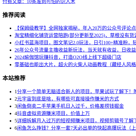
付费文章：10条准到可怕的识人术
推荐阅读
【保姆级教学】全网独家揭秘，年入20万的公众号评论
淘宝精细化铺货运营陪跑(部分更新至2025)，草根没有货
小红书蓝海项目，图文笔记2.0玩法，日引100+精准粉，轻
26年公众号流量主撸收益新玩法，当天就有收益，日收益
2024瑜伽馆玩赚抖音，打造O2O线上线下超级门店
零基础也能出大片，超火的火柴人动画教程（藏经人风格
本站推荐
1
分享一个简单无脑适合新人的项目，苹果试玩了解下！
2
元宇宙到底是啥，有哪些可直接操作賺米的方式
3
闲鱼倒卖二手苹果手机日入过千，价格差捞钱掘金
4
抖音虚拟资源賺米项目，价值上万
5
详细拆解月入过万的短视频賺米项目，视频剪辑号了解
6
闲鱼怎么挣钱？分享一套7天必出单的快起高爆玩法（