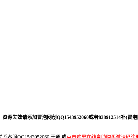
添加冒泡网创QQ1543952060或者838912514补(冒泡网
QQ1543952060 开通 或
点击这里在线自助购买邀请码注