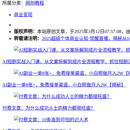
所属分类：
网创教程
商业变现
版权声明：
本站原创文章，于2025年3月12日
07:57:08
，
转载请注明：
2025超级个体商业认知·觉醒直播，揭秘从0
AI短剧实战入门课，从文案拆解到成片全流程教学，抓住短剧
AI副业一单8张+，免费接单渠道，小白照做月入2W【揭秘】
付费文章：为什么成功人士的精力都很旺盛？