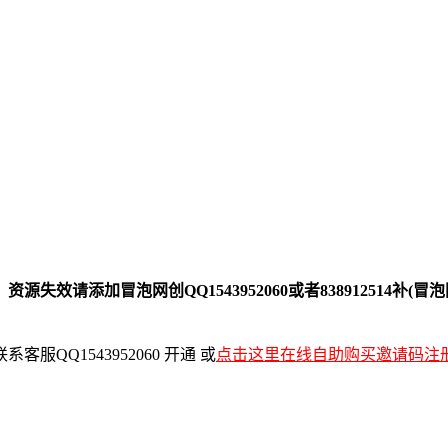
添加冒泡网创QQ1543952060或者838912514补(冒泡网
QQ1543952060 开通 或
点击这里在线自助购买邀请码注