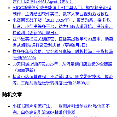
建可自动运行的AI Agent（更新）
AIGC新媒体实战全能课｜AI工具入门、短视频全流程
制作、主流绘图软件实操、数字人商业视频落地教程
电商圈实战干货（2023-2026年），覆盖淘系、拼多多、
抖音、小红书等多平台，助力电商人避开坑、提效率、
稳盈利（更新08月08日）
亚马逊实操通关训练营，直播实战教学与AI应用，助卖
家从0到精通打造盈利店铺（更新8月8日）
拼多多年费会员，实经验分享操，时长拉满，干货拉满
(更新260808)
30天同城IP训练营2026年，从流量到门店业绩的全链路
（0808更新）
抖音小店运营课程，不动销起店、图文带货技术、截流
等，三频共振轻松玩转抖店(更新26年08月)
随机文章
小红书图片引流打法，一张图片引爆创业粉 私信回不
完，单条笔记引流500+精准创业粉