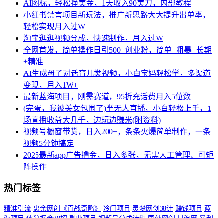
AI图标，轻松挣美金，1天收入90美刀，内部教程
小红书禁言项目新玩法，推广新思路大大提升出单率，
轻松实现月入过W
淘宝逛逛视频分成，快速制作，月入过W
全网首发，简单操作日引500+创业粉，简单+粗暴+长期
+精准
AI生成母子对话育儿类视频，小白宝妈轻松学，多渠道
变现，月入1W+
最新蓝海项目，刚需赛道，95折充话费月入5位数
(完蛋，我被美女包围了)半无人直播，小白轻松上手，1
场直播收益大几千，边玩边賺米(附资料)
视频号橱窗带货，日入200+，条条火爆简单制作，一条
视频5分钟搞定
2025最新app广告撸金，日入多张，无需人工管理、可矩
阵操作
热门标签
精准引流
忠余网创《百战奇略》
冷门项目
灵梦网创38计
赚钱项目
蓝