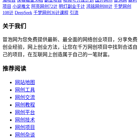
海项目
侠狼掘金38招
副业项目
视频号分成计划
国外网创
冒泡网
暴利
项目
小说推文
阿亮网创72计
明灯副业千计
鸿铭网创88计
千梦网创
108计
DeepSeek
千梦网创36计课程
引流
关于我们
冒泡网为您免费提供最新、最全面的网络创业项目，分享免费
创业经验，网上创业方法，让您在千万网创项目中找到合适自
己的项目，在互联网上创造属于自己的一笔财富。
推荐阅读
网站地图
网创工具
网创交流
网创教程
网创平台
网创技术
网创项目
网创杂谈