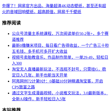
夯爆了！网易官方出品，海量超清4K动态壁纸，甚至还有超
火的音域回响壁纸，超高颜值，网易千千壁纸
推荐阅读
公众号流量主系统课程，万次阅读单价50-2张+，多个赛
道推荐
最新0撸賺米项目，每日看广告得收益，一个广告三十秒
五毛钱，多手机可多开扩大收益
视频号卖胎教音乐，作品制作简单，一单29-49，轻松日
入300
淘宝无人直播最新玩法，不违规不封号，只需挂G，稳
定日入几张，新手也能当天开单
阿亮网创72计第9计：0基础10分钟精通淘宝客，开启
CPS致富之路
通过文字生成漫画视频，小说推文玩法，3.0最新版本，
全新AI操作，新手轻松日入5张
本站推荐