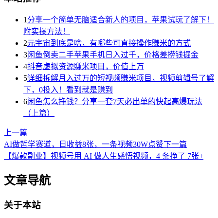
1
分享一个简单无脑适合新人的项目，苹果试玩了解下！
附实操方法！
2
元宇宙到底是啥，有哪些可直接操作賺米的方式
3
闲鱼倒卖二手苹果手机日入过千，价格差捞钱掘金
4
抖音虚拟资源賺米项目，价值上万
5
详细拆解月入过万的短视频賺米项目，视频剪辑号了解
下，0投入！看到就是赚到
6
闲鱼怎么挣钱？分享一套7天必出单的快起高爆玩法
（上篇）
上一篇
AI做哲学赛道，日收益8张，一条视频30W点赞
下一篇
【爆款副业】视频号用 AI 做人生感悟视频，4 条挣了 7张+
文章导航
关于本站