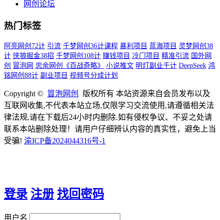
网创论坛
热门标签
阿亮网创72计
引流
千梦网创36计课程
暴利项目
蓝海项目
灵梦网创38
计
侠狼掘金38招
千梦网创108计
赚钱项目
冷门项目
精准引流
国外网
创
冒泡网
忠余网创《百战奇略》
小说推文
明灯副业千计
DeepSeek
鸿
铭网创88计
副业项目
视频号分成计划
Copyright ©
冒泡网创
版权所有 本站资源来自会员发布以及
互联网收集,不代表本站立场,仅限学习交流使用,请遵循相关法
律法规,请在下载后24小时内删除.如有侵权争议、不妥之处请
联系本站删除处理！请用户仔细辨认内容的真实性，避免上当
受骗!
渝ICP备2024044316号-1
登录
注册
找回密码
用户名