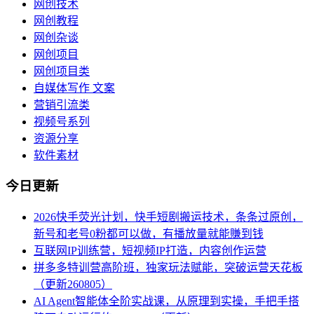
网创技术
网创教程
网创杂谈
网创项目
网创项目类
自媒体写作 文案
营销引流类
视频号系列
资源分享
软件素材
今日更新
2026快手荧光计划，快手短剧搬运技术，条条过原创，
新号和老号0粉都可以做，有播放量就能賺到钱
互联网IP训练营，短视频IP打造，内容创作运营
拼多多特训营高阶班，独家玩法赋能，突破运营天花板
（更新260805）
AI Agent智能体全阶实战课，从原理到实操，手把手搭