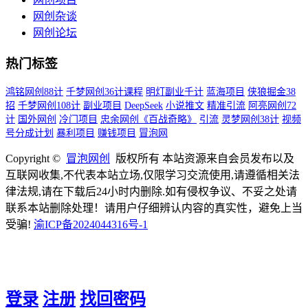
网创杂谈
网创论坛
热门标签
鸿铭网创88计
千梦网创36计课程
明灯副业千计
蓝海项目
侠狼掘金38
招
千梦网创108计
副业项目
DeepSeek
小说推文
精准引流
阿亮网创72
计
国外网创
冷门项目
忠余网创《百战奇略》
引流
灵梦网创38计
视频
号分成计划
暴利项目
赚钱项目
冒泡网
Copyright ©
冒泡网创
版权所有 本站资源来自会员发布以及
互联网收集,不代表本站立场,仅限学习交流使用,请遵循相关法
律法规,请在下载后24小时内删除.如有侵权争议、不妥之处请
联系本站删除处理！请用户仔细辨认内容的真实性，避免上当
受骗!
渝ICP备2024044316号-1
登录
注册
找回密码