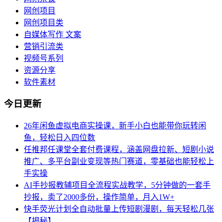
网创项目
网创项目类
自媒体写作 文案
营销引流类
视频号系列
资源分享
软件素材
今日更新
26年闲鱼虚拟电商实操课，新手小白也能带你玩转闲
鱼，轻松日入四位数
任推邦任课堂全套付费课程，涵盖网盘拉新、短剧小说
推广、多平台副业变现等热门赛道，零基础也能轻松上
手实操
AI手抄报教辅项目全流程实战教学，5分钟做的一套手
抄报，卖了2000多份，操作简单，月入1W+
快手荧光计划全自动批量上传短剧漫剧，每天轻松几张
【揭秘】