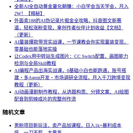
全新AI全自动黄金量化躺賺：小白学会当天学会，月入
2W！【揭秘】
外面卖188的AI伪记录片掘金全攻略，抖音图文新赛
道，轻松涨粉变现，拿创作者伙伴计划收益【文档】
（更新）
AI童装爆款带货实战课，一节课教会你实现童装变现，
零基础也能落地实操
让Codex用中转站生成图片：CC Switch配置、画图能力
检测与全局Skill教程
AI编程产品出海实战课，0基础小白也能跑通，账号搭
建・多Agent开发・市场调研全流程，月入千刀跨境变现
教程（更新）
AI动画漫剧制作教程，从选题构思、分镜文案、AI绘图
配音到剪映成片的完整创作流
随机文章
男粉项目新玩法，卖产品加课程，日入1k+暴利成本
低，一刀不剪，大量发