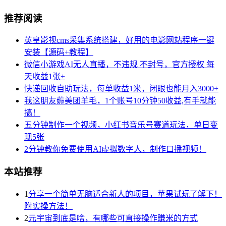
推荐阅读
英皇影视cms采集系统搭建，好用的电影网站程序一键
安装【源码+教程】
微信小游戏AI无人直播，不违规 不封号，官方授权 每
天收益1张+
快递回收自助玩法，每单收益1米，闭眼也能月入3000+
我这朋友薅美团羊毛，1个账号10分钟50收益,有手就能
搞！
五分钟制作一个视频，小红书音乐号赛道玩法，单日变
现5张
2分钟教你免费使用AI虚拟数字人，制作口播视频！
本站推荐
1
分享一个简单无脑适合新人的项目，苹果试玩了解下！
附实操方法！
2
元宇宙到底是啥，有哪些可直接操作賺米的方式