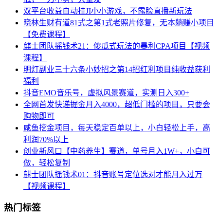
双平台收益自动挂JI小小游戏，不露脸直播新玩法
晓林生财有道81式之第1式老照片修复，无本躺赚小项目
【免费课程】
麒士团队摇钱术21：傻瓜式玩法的暴利CPA项目【视频
课程】
明灯副业三十六条小妙招之第14招红利项目纯收益获利
福利
抖音EMO音乐号，虚拟风景赛道，实测日入300+
全网首发快递掘金月入4000，超低门槛的项目，只要会
购物即可
咸鱼挖金项目，每天稳定百单以上，小白轻松上手，高
利润70%以上
创业新风口【中药养生】赛道，单号月入1W+，小白可
做，轻松复制
麒士团队摇钱术01：抖音账号定位选对才能月入过万
【视频课程】
热门标签