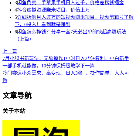
3
闲鱼倒卖二手苹果手机日入过千，价格差捞钱掘金
4
抖音虚拟资源賺米项目，价值上万
5
详细拆解月入过万的短视频賺米项目，视频剪辑号了解
下，0投入！看到就是赚到
6
闲鱼怎么挣钱？分享一套7天必出单的快起高爆玩法
（上篇）
上一篇
7月小绿书新玩法，无脑操作1小时日入2张+复利，小白新手
一部手机就能做，10分钟保姆级教学
下一篇
冷门赛道小众需求，高变现，日入3张+，操作简单，人人可
做
文章导航
关于本站