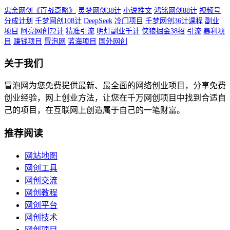
忠余网创《百战奇略》
灵梦网创38计
小说推文
鸿铭网创88计
视频号
分成计划
千梦网创108计
DeepSeek
冷门项目
千梦网创36计课程
副业
项目
阿亮网创72计
精准引流
明灯副业千计
侠狼掘金38招
引流
暴利项
目
赚钱项目
冒泡网
蓝海项目
国外网创
关于我们
冒泡网为您免费提供最新、最全面的网络创业项目，分享免费
创业经验，网上创业方法，让您在千万网创项目中找到合适自
己的项目，在互联网上创造属于自己的一笔财富。
推荐阅读
网站地图
网创工具
网创交流
网创教程
网创平台
网创技术
网创项目