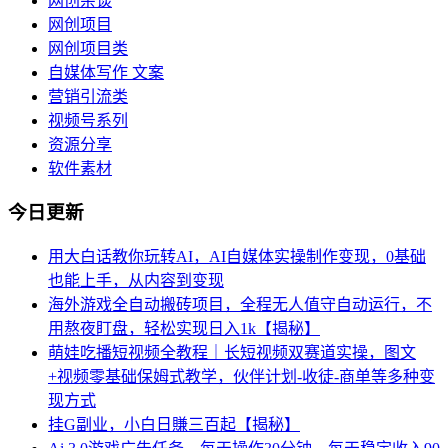
网创杂谈
网创项目
网创项目类
自媒体写作 文案
营销引流类
视频号系列
资源分享
软件素材
今日更新
用大白话教你玩转AI，AI自媒体实操制作变现，0基础
也能上手，从内容到变现
海外游戏全自动搬砖项目，全程无人值守自动运行，不
用熬夜盯盘，轻松实现日入1k【揭秘】
萌娃吃播短视频全教程｜长短视频双赛道实操，图文
+视频零基础保姆式教学，伙伴计划-收徒-商单等多种变
现方式
挂G副业，小白日賺三百起【揭秘】