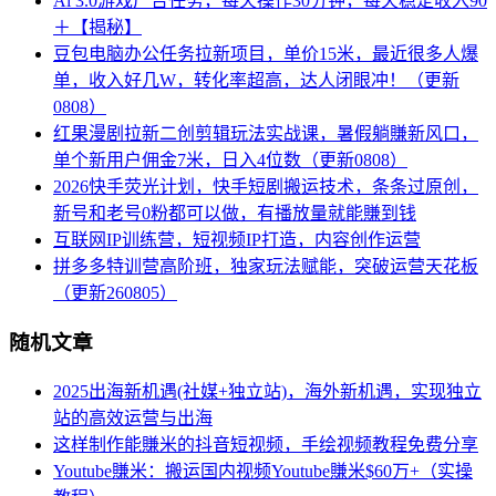
Ai 3.0游戏广告任务，每天操作30分钟，每天稳定收入90
＋【揭秘】
豆包电脑办公任务拉新项目，单价15米，最近很多人爆
单，收入好几W，转化率超高，达人闭眼冲！（更新
0808）
红果漫剧拉新二创剪辑玩法实战课，暑假躺賺新风口，
单个新用户佣金7米，日入4位数（更新0808）
2026快手荧光计划，快手短剧搬运技术，条条过原创，
新号和老号0粉都可以做，有播放量就能賺到钱
互联网IP训练营，短视频IP打造，内容创作运营
拼多多特训营高阶班，独家玩法赋能，突破运营天花板
（更新260805）
随机文章
2025出海新机遇(社媒+独立站)，海外新机遇，实现独立
站的高效运营与出海
这样制作能賺米的抖音短视频，手绘视频教程免费分享
Youtube賺米：搬运国内视频Youtube賺米$60万+（实操