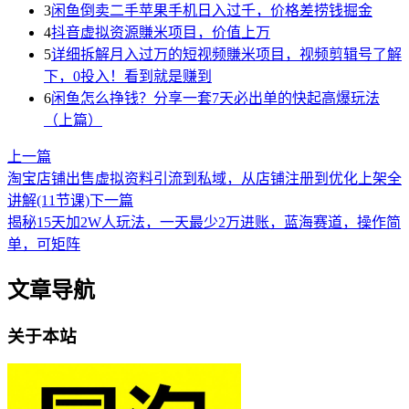
3
闲鱼倒卖二手苹果手机日入过千，价格差捞钱掘金
4
抖音虚拟资源賺米项目，价值上万
5
详细拆解月入过万的短视频賺米项目，视频剪辑号了解
下，0投入！看到就是赚到
6
闲鱼怎么挣钱？分享一套7天必出单的快起高爆玩法
（上篇）
上一篇
淘宝店铺出售虚拟资料引流到私域，从店铺注册到优化上架全
讲解(11节课)
下一篇
揭秘15天加2W人玩法，一天最少2万进账，蓝海赛道，操作简
单，可矩阵
文章导航
关于本站