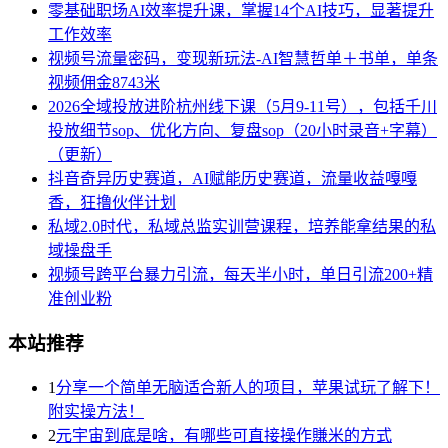
零基础职场AI效率提升课，掌握14个AI技巧，显著提升
工作效率
视频号流量密码，变现新玩法-AI智慧哲单＋书单，单条
视频佣金8743米
2026全域投放进阶杭州线下课（5月9-11号），包括千川
投放细节sop、优化方向、复盘sop（20小时录音+字幕）
（更新）
抖音奇异历史赛道，AI赋能历史赛道，流量收益嘎嘎
香，狂撸伙伴计划
私域2.0时代，私域总监实训营课程，培养能拿结果的私
域操盘手
视频号跨平台暴力引流，每天半小时，单日引流200+精
准创业粉
本站推荐
1
分享一个简单无脑适合新人的项目，苹果试玩了解下！
附实操方法！
2
元宇宙到底是啥，有哪些可直接操作賺米的方式