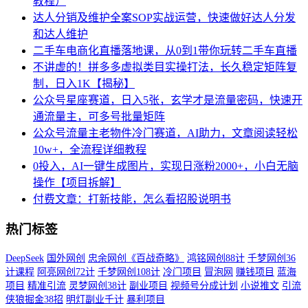
教程）
达人分销及维护全案SOP实战运营，快速做好达人分发
和达人维护
二手车电商化直播落地课，从0到1带你玩转二手车直播
不讲虚的！拼多多虚拟类目实操打法，长久稳定矩阵复
制，日入1K【揭秘】
公众号星座赛道，日入5张，玄学才是流量密码，快速开
通流量主，可多号批量矩阵
公众号流量主老物件冷门赛道，AI助力，文章阅读轻松
10w+，全流程详细教程
0投入，AI一键生成图片，实现日涨粉2000+，小白无脑
操作【项目拆解】
付费文章：打新技能，怎么看招股说明书
热门标签
DeepSeek
国外网创
忠余网创《百战奇略》
鸿铭网创88计
千梦网创36
计课程
阿亮网创72计
千梦网创108计
冷门项目
冒泡网
赚钱项目
蓝海
项目
精准引流
灵梦网创38计
副业项目
视频号分成计划
小说推文
引流
侠狼掘金38招
明灯副业千计
暴利项目