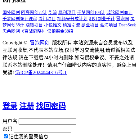
国外网创
阿亮网创72计
引流
暴利项目
千梦网创108计
鸿铭网创88计
千梦网创36计课程
冷门项目
视频号分成计划
明灯副业千计
冒泡网
灵
梦网创38计
赚钱项目
小说推文
精准引流
副业项目
蓝海项目
DeepSeek
忠余网创《百战奇略》
侠狼掘金38招
Copyright ©
冒泡网创
版权所有 本站资源来自会员发布以及
互联网收集,不代表本站立场,仅限学习交流使用,请遵循相关法
律法规,请在下载后24小时内删除.如有侵权争议、不妥之处请
联系本站删除处理！请用户仔细辨认内容的真实性，避免上当
受骗!
渝ICP备2024044316号-1
登录
注册
找回密码
用户名
密码
记住我的登录信息