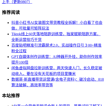
上手（更新0807）
推荐阅读
抖音小红书AI女装图文带货教程全拆解！小白看了也会
做，可批量可矩阵玩法
Tiktok线上60天落地陪跑训练营，独家赋能陪跑方案，
全新运营技巧干货
百度贴吧精准引流霸屏术2.0，实战操作日引３00+精准
粉全过程
GPT自媒体创作训练营：AI神器开外挂，助你创作效率
提升100倍
闲鱼虚拟网盘拉新训练营，两天快速人门，长久稳定被
动收入，要在没有天花板的项目里賺米
数据哥·新直播带货运营课(含电子资料)：破冷启动、818
算法破解、高效率带货等
本站推荐