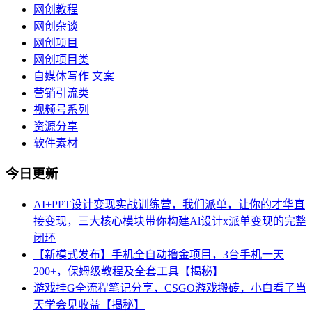
网创教程
网创杂谈
网创项目
网创项目类
自媒体写作 文案
营销引流类
视频号系列
资源分享
软件素材
今日更新
AI+PPT设计变现实战训练营，我们派单，让你的才华直
接变现，三大核心模块带你构建Al设计x派单变现的完整
闭环
【新模式发布】手机全自动撸金项目，3台手机一天
200+，保姆级教程及全套工具【揭秘】
游戏挂G全流程笔记分享，CSGO游戏搬砖，小白看了当
天学会见收益【揭秘】