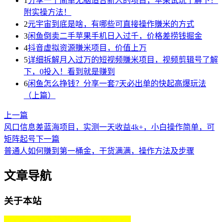
1
分享一个简单无脑适合新人的项目，苹果试玩了解下！
附实操方法！
2
元宇宙到底是啥，有哪些可直接操作賺米的方式
3
闲鱼倒卖二手苹果手机日入过千，价格差捞钱掘金
4
抖音虚拟资源賺米项目，价值上万
5
详细拆解月入过万的短视频賺米项目，视频剪辑号了解
下，0投入！看到就是赚到
6
闲鱼怎么挣钱？分享一套7天必出单的快起高爆玩法
（上篇）
上一篇
风口信息差蓝海项目，实测一天收益4k+，小白操作简单，可
矩阵起号
下一篇
普通人如何賺到第一桶金，干货满满，操作方法及步骤
文章导航
关于本站