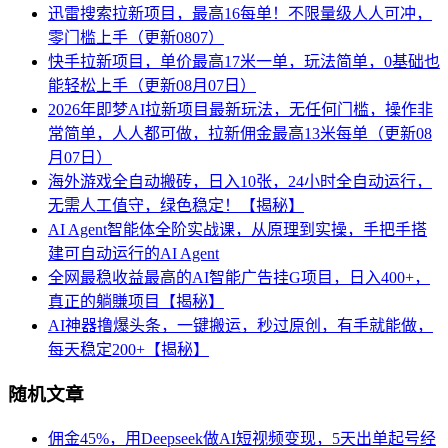
迅雷搜索拉新项目，最高16每单！不限量级人人可冲，
零门槛上手（更新0807）
快手拉新项目，单价最高17米一单，玩法简单，0基础也
能轻松上手（更新08月07日）
2026年即梦AI拉新项目最新玩法，无任何门槛，操作非
常简单，人人都可做，拉新佣金最高13米每单（更新08
月07日）
海外游戏全自动搬砖，日入10张，24小时全自动运行，
无需人工值守，绿色稳定！【揭秘】
AI Agent智能体全阶实战课，从原理到实操，手把手搭
建可自动运行的AI Agent
全网最稳收益最高的AI智能广告挂G项目，日入400+，
真正的躺賺项目【揭秘】
AI神器撸爆头条，一键搬运，秒过原创，有手就能做，
每天稳定200+【揭秘】
随机文章
佣金45%，用Deepseek做AI短视频变现，5天出单起号经