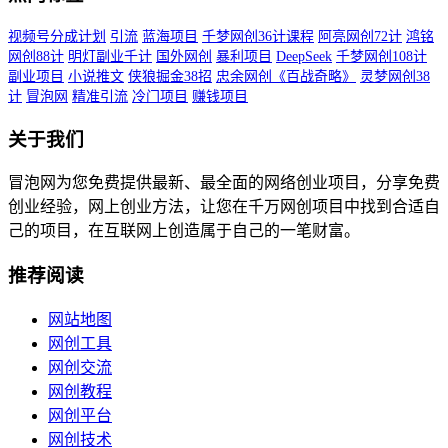
视频号分成计划
引流
蓝海项目
千梦网创36计课程
阿亮网创72计
鸿铭
网创88计
明灯副业千计
国外网创
暴利项目
DeepSeek
千梦网创108计
副业项目
小说推文
侠狼掘金38招
忠余网创《百战奇略》
灵梦网创38
计
冒泡网
精准引流
冷门项目
赚钱项目
关于我们
冒泡网为您免费提供最新、最全面的网络创业项目，分享免费
创业经验，网上创业方法，让您在千万网创项目中找到合适自
己的项目，在互联网上创造属于自己的一笔财富。
推荐阅读
网站地图
网创工具
网创交流
网创教程
网创平台
网创技术