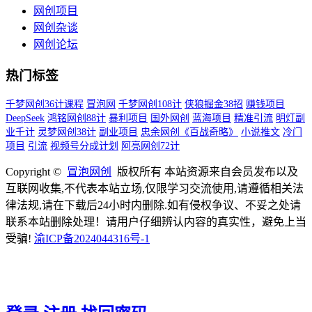
网创项目
网创杂谈
网创论坛
热门标签
千梦网创36计课程
冒泡网
千梦网创108计
侠狼掘金38招
赚钱项目
DeepSeek
鸿铭网创88计
暴利项目
国外网创
蓝海项目
精准引流
明灯副
业千计
灵梦网创38计
副业项目
忠余网创《百战奇略》
小说推文
冷门
项目
引流
视频号分成计划
阿亮网创72计
Copyright ©
冒泡网创
版权所有 本站资源来自会员发布以及
互联网收集,不代表本站立场,仅限学习交流使用,请遵循相关法
律法规,请在下载后24小时内删除.如有侵权争议、不妥之处请
联系本站删除处理！请用户仔细辨认内容的真实性，避免上当
受骗!
渝ICP备2024044316号-1