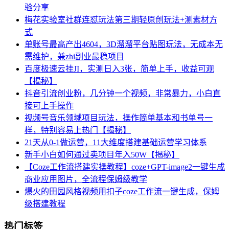
验分享
梅花实验室社群连怼玩法第三期轻原创玩法+测素材方
式
单账号最高产出4604，3D溜溜平台贴图玩法，无成本无
需维护，兼zhi副业最稳项目
百度极速云挂JI，实测日入3张，简单上手，收益可观
【揭秘】
抖音引流创业粉，几分钟一个视频，非常暴力，小白直
接可上手操作
视频号音乐领域项目玩法，操作简单基本和书单号一
样，特别容易上热门【揭秘】
21天从0-1做运营，11大维度搭建基础运营学习体系
新手小白如何通过卖项目年入50W【揭秘】
【Coze工作流搭建实操教程】coze+GPT-image2一键生成
商业应用图片，全流程保姆级教学
爆火的田园风格视频用扣子coze工作流一键生成，保姆
级搭建教程
热门标签