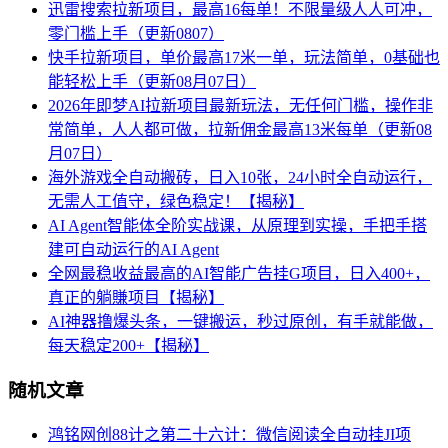
迅雷搜索拉新项目，最高16每单！不限量级人人可冲，
零门槛上手（更新0807）
快手拉新项目，单价最高17米一单，玩法简单，0基础也
能轻松上手（更新08月07日）
2026年即梦AI拉新项目最新玩法，无任何门槛，操作非
常简单，人人都可做，拉新佣金最高13米每单（更新08
月07日）
海外游戏全自动搬砖，日入10张，24小时全自动运行，
无需人工值守，绿色稳定！【揭秘】
AI Agent智能体全阶实战课，从原理到实操，手把手搭
建可自动运行的AI Agent
全网最稳收益最高的AI智能广告挂G项目，日入400+，
真正的躺賺项目【揭秘】
AI神器撸爆头条，一键搬运，秒过原创，有手就能做，
每天稳定200+【揭秘】
随机文章
鸿铭网创88计之第二十六计：微信阅读全自动挂JI项