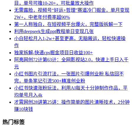
目，单号可撸10-20+，可批量放大操作
无需露脸，视频号“好运+哲理”赛道冷门掘金，单月变现
2W+，中老年付费率超90%
第一人称独白，在短视频平台爆火，完整版拆解一下
利用deepseek生成ppt教程单日变现几张
小白轻松月入1-2w+甚至更高，无脑搬运，轻松快速操
作
独家拆解-快递cps掘金项目日收益100+
阿亮网创72计第63计：全网影视站2.0，快速上手日入千
元
小红书图片引流打法，一张图片引爆创业粉 私信回不
完，单条笔记引流500+精准创业粉
小红书快速涨粉玩法，利用AI每天十分钟制作作品，平
均单号月入4k
才霄网创28讲第25讲：操作简单的图片清晰技术，2分钟
赚10块钱
热门标签