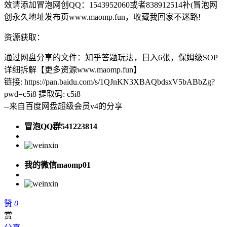
效请添加冒泡网创QQ：1543952060或者838912514补(冒泡网
创永久地址发布页www.maomp.fun，收藏我回家不迷路!
资源获取：
通过网盘分享的文件：知乎答题玩法，日入6张，保姆级SOP
详细拆解【更多资源www.maomp.fun】
链接: https://pan.baidu.com/s/1QJnKN3XBAQbdsxV5bABbZg?
pwd=c5i8 提取码: c5i8
--来自百度网盘超级会员v4的分享
冒泡QQ群541223814
我的微信maomp01
赞
0
赏