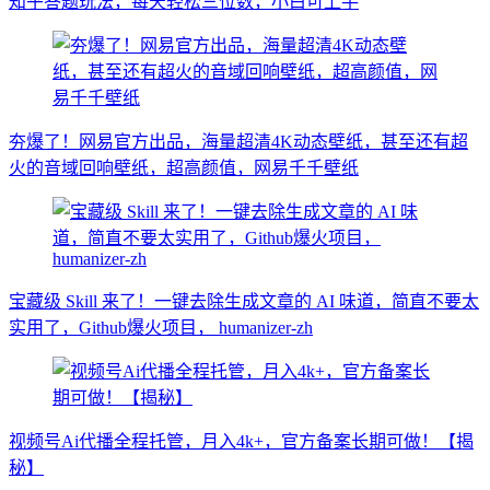
知乎答题玩法，每天轻松三位数，小白可上手
夯爆了！网易官方出品，海量超清4K动态壁纸，甚至还有超
火的音域回响壁纸，超高颜值，网易千千壁纸
宝藏级 Skill 来了！一键去除生成文章的 AI 味道，简直不要太
实用了，Github爆火项目， humanizer-zh
视频号Ai代播全程托管，月入4k+，官方备案长期可做！【揭
秘】