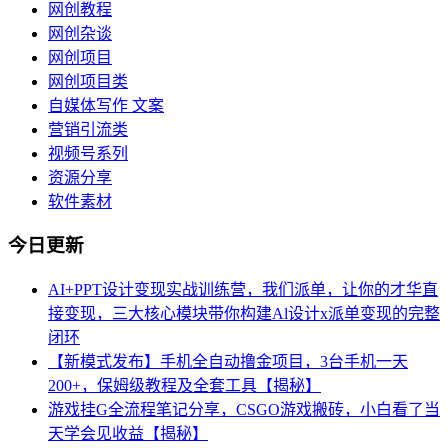
网创教程
网创杂谈
网创项目
网创项目类
自媒体写作 文案
营销引流类
视频号系列
资源分享
软件素材
今日更新
AI+PPT设计变现实战训练营，我们派单，让你的才华直
接变现，三大核心模块带你构建Al设计x派单变现的完整
闭环
【新模式发布】手机全自动撸金项目，3台手机一天
200+，保姆级教程及全套工具【揭秘】
游戏挂G全流程笔记分享，CSGO游戏搬砖，小白看了当
天学会见收益【揭秘】