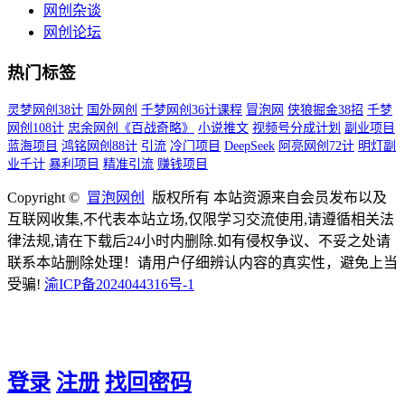
网创杂谈
网创论坛
热门标签
灵梦网创38计
国外网创
千梦网创36计课程
冒泡网
侠狼掘金38招
千梦
网创108计
忠余网创《百战奇略》
小说推文
视频号分成计划
副业项目
蓝海项目
鸿铭网创88计
引流
冷门项目
DeepSeek
阿亮网创72计
明灯副
业千计
暴利项目
精准引流
赚钱项目
Copyright ©
冒泡网创
版权所有 本站资源来自会员发布以及
互联网收集,不代表本站立场,仅限学习交流使用,请遵循相关法
律法规,请在下载后24小时内删除.如有侵权争议、不妥之处请
联系本站删除处理！请用户仔细辨认内容的真实性，避免上当
受骗!
渝ICP备2024044316号-1
登录
注册
找回密码