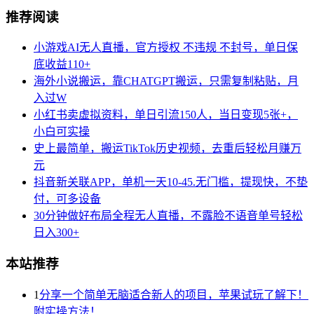
推荐阅读
小游戏AI无人直播，官方授权 不违规 不封号，单日保
底收益110+
海外小说搬运，靠CHATGPT搬运，只需复制粘贴，月
入过W
小红书卖虚拟资料，单日引流150人，当日变现5张+，
小白可实操
史上最简单，搬运TikTok历史视频，去重后轻松月赚万
元
抖音新关联APP，单机一天10-45.无门槛，提现快，不垫
付，可多设备
30分钟做好布局全程无人直播，不露脸不语音单号轻松
日入300+
本站推荐
1
分享一个简单无脑适合新人的项目，苹果试玩了解下！
附实操方法！