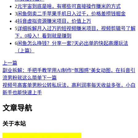
2
元宇宙到底是啥，有哪些可直接操作賺米的方式
3
闲鱼倒卖二手苹果手机日入过千，价格差捞钱掘金
4
抖音虚拟资源賺米项目，价值上万
5
详细拆解月入过万的短视频賺米项目，视频剪辑号了解
下，0投入！看到就是赚到
6
闲鱼怎么挣钱？分享一套7天必出单的快起高爆玩法
（上篇）
上一篇
副业拆解：手把手教学用AI制作“氛围感”美女动图，在抖音引
流男粉就这么简单
下一篇
视频号高客单男粉公转私玩法，高利润率每天收益多张，小白
新手也能快速上手
文章导航
关于本站