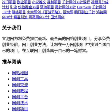
冷门项目
副业项目
小说推文
暴利项目
千梦网创36计课程
视频号分成
计划
引流
侠狼掘金38招
蓝海项目
灵梦网创38计
DeepSeek
千梦网创
108计
赚钱项目
忠余网创《百战奇略》
冒泡网
明灯副业千计
鸿铭网
创88计
精准引流
阿亮网创72计
国外网创
关于我们
冒泡网为您免费提供最新、最全面的网络创业项目，分享免费
创业经验，网上创业方法，让您在千万网创项目中找到合适自
己的项目，在互联网上创造属于自己的一笔财富。
推荐阅读
网站地图
网创工具
网创交流
网创教程
网创平台
网创技术
网创项目