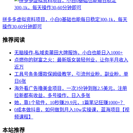
拼多多虚拟资料项目，小白0基础也能每日稳定300-1k，每天
操作30-60分钟即可
推荐阅读
无脑操作-私域卖莆田大牌服饰，小白也能日入1000+
点燃你的财富之火：最新版女装轻创业，让你半月收入
近万
工具号条条爆款保姆级教学，引流创业粉，副业粉，单
日6张
海外看广告撸美金项目，一次3分钟到账2.5美元，注册
拉新都有收益，多号操作，日入多张
她，靠1个软件，10秒赚29.9元，1篇笔记狂赚1000+？
0成本做抖音，如何做到月入10w实操课，蓝海项目【视
频课程】
本站推荐