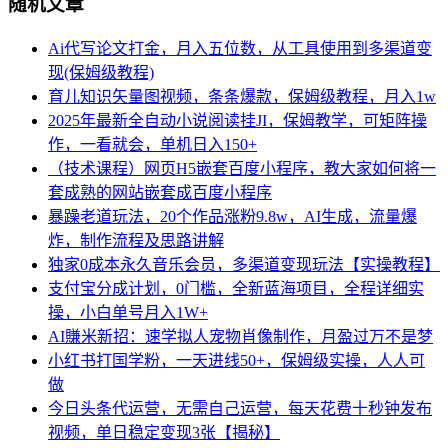
随机文章
Ai代写论文打金，月入五位数，从工具使用到多渠道变
现(保姆级教程)
育儿知识矢量图视频，条条爆款，保姆级教程，月入1w
2025年最新全自动小说阅读挂JI，保姆教学，可矩阵操
作，一看就会，单机日入150+
（技术课程）网页H5嵌套百度小程序，教大家如何将一
套成熟的网站嵌套成百度小程序
暴躁老道玩法，20个作品涨粉9.8w，AI生成，流量爆
炸，制作流程及思路讲解
独家0成本永久音乐会员，多渠道变现玩法【实操教程】
支付宝分成计划，0门槛，全新蓝海项目，全程详细实
操，小白单号月入1W+
AI賺米新招：速学拟人宠物肖像制作，月盈过万不是梦
小红书打国学粉，一天进线50+，保姆级实操，人人可
做
今日头条代运营，无需自己运营，每天花费十秒钟发布
视频，单日稳定变现3张【揭秘】