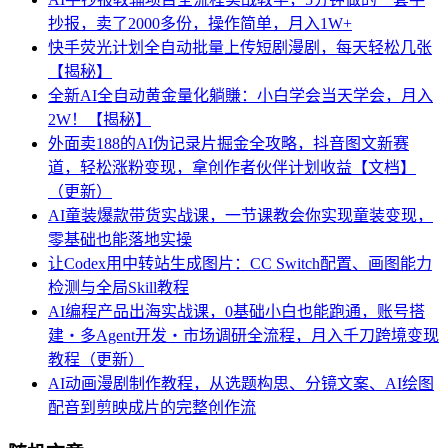
抄报，卖了2000多份，操作简单，月入1W+
快手荧光计划全自动批量上传短剧漫剧，每天轻松几张
【揭秘】
全新AI全自动黄金量化躺賺：小白学会当天学会，月入
2W！【揭秘】
外面卖188的AI伪记录片掘金全攻略，抖音图文新赛
道，轻松涨粉变现，拿创作者伙伴计划收益【文档】
（更新）
AI童装爆款带货实战课，一节课教会你实现童装变现，
零基础也能落地实操
让Codex用中转站生成图片：CC Switch配置、画图能力
检测与全局Skill教程
AI编程产品出海实战课，0基础小白也能跑通，账号搭
建・多Agent开发・市场调研全流程，月入千刀跨境变现
教程（更新）
AI动画漫剧制作教程，从选题构思、分镜文案、AI绘图
配音到剪映成片的完整创作流