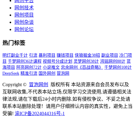
网创平台
网创技术
网创项目
网创杂谈
网创论坛
热门标签
明灯副业千计
引流
暴利项目
赚钱项目
侠狼掘金38招
副业项目
冷门项
目
千梦网创36计课程
视频号分成计划
灵梦网创38计
鸿铭网创88计
蓝
海项目
阿亮网创72计
小说推文
忠余网创《百战奇略》
千梦网创108计
DeepSeek
精准引流
国外网创
冒泡网
Copyright ©
冒泡网创
版权所有 本站资源来自会员发布以及
互联网收集,不代表本站立场,仅限学习交流使用,请遵循相关法
律法规,请在下载后24小时内删除.如有侵权争议、不妥之处请
联系本站删除处理！请用户仔细辨认内容的真实性，避免上当
受骗!
渝ICP备2024044316号-1