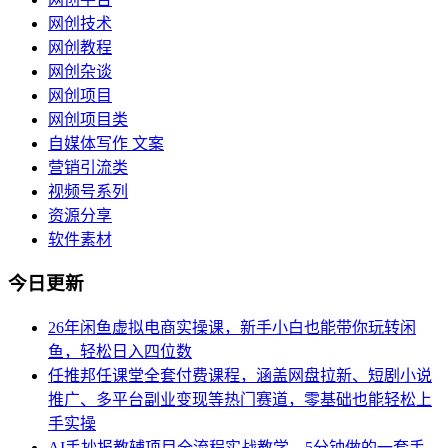
网创技术
网创教程
网创杂谈
网创项目
网创项目类
自媒体写作 文案
营销引流类
视频号系列
资源分享
软件素材
今日更新
26年闲鱼虚拟电商实操课，新手小白也能带你玩转闲
鱼，轻松日入四位数
任推邦任课堂全套付费课程，涵盖网盘拉新、短剧小说
推广、多平台副业变现等热门赛道，零基础也能轻松上
手实操
AI手抄报教辅项目全流程实战教学，5分钟做的一套手