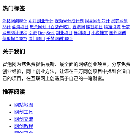
热门标签
鸿铭网创88计
明灯副业千计
视频号分成计划
阿亮网创72计
灵梦网创
38计
蓝海项目
忠余网创《百战奇略》
冒泡网
赚钱项目
精准引流
千梦
网创36计课程
引流
DeepSeek
副业项目
暴利项目
小说推文
国外网创
侠狼掘金38招
冷门项目
千梦网创108计
关于我们
冒泡网为您免费提供最新、最全面的网络创业项目，分享免费
创业经验，网上创业方法，让您在千万网创项目中找到合适自
己的项目，在互联网上创造属于自己的一笔财富。
推荐阅读
网站地图
网创工具
网创交流
网创教程