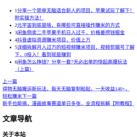
1
分享一个简单无脑适合新人的项目，苹果试玩了解下！
附实操方法！
2
元宇宙到底是啥，有哪些可直接操作賺米的方式
3
闲鱼倒卖二手苹果手机日入过千，价格差捞钱掘金
4
抖音虚拟资源賺米项目，价值上万
5
详细拆解月入过万的短视频賺米项目，视频剪辑号了解
下，0投入！看到就是赚到
6
闲鱼怎么挣钱？分享一套7天必出单的快起高爆玩法
（上篇）
上一篇
得物无脑搬运新玩法，每天无脑复制粘贴，一天收益140+，
轻松賺米
下一篇
新手也能搞，漫画故事赛道单日多张，全流程拆解【附教程】
文章导航
关于本站