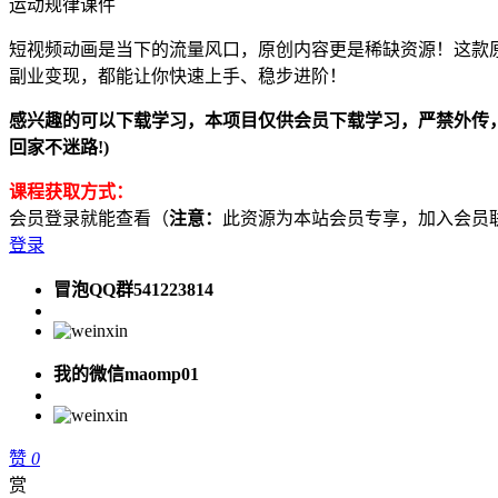
运动规律课件
短视频动画是当下的流量风口，原创内容更是稀缺资源！这款
副业变现，都能让你快速上手、稳步进阶！
感兴趣的可以下载学习，本项目仅供会员下载学习，严禁外传，资源失效请添
回家不迷路!)
课程获取方式：
会员登录就能查看（
注意：
此资源为本站会员专享，加入会员联系客服
登录
冒泡QQ群541223814
我的微信maomp01
赞
0
赏