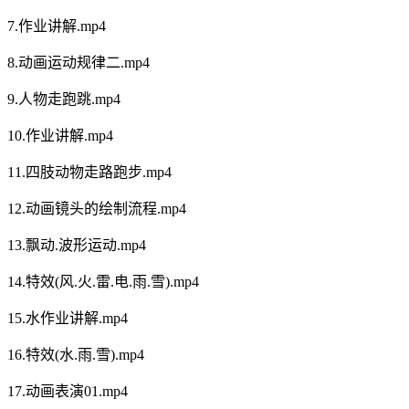
7.作业讲解.mp4
8.动画运动规律二.mp4
9.人物走跑跳.mp4
10.作业讲解.mp4
11.四肢动物走路跑步.mp4
12.动画镜头的绘制流程.mp4
13.飘动.波形运动.mp4
14.特效(风.火.雷.电.雨.雪).mp4
15.水作业讲解.mp4
16.特效(水.雨.雪).mp4
17.动画表演01.mp4