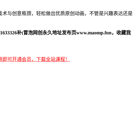
技术与创意瓶颈，轻松做出优质原创动画，不管是兴趣表达还是
33326补(冒泡网创永久地址发布页www.maomp.fun，收藏我
册即可开通会员，下载全站课程！