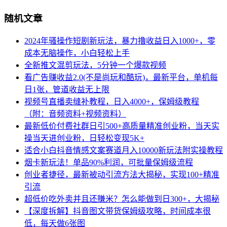
随机文章
2024年骚操作短剧新玩法，暴力撸收益日入1000+，零
成本无脑操作，小白轻松上手
全新推文混剪玩法，5分钟一个爆款视频
看广告赚收益2.0(不是尚玩和酷玩)，最新平台，单机每
日1张，管道收益无上限
视频号直播卖缝补教程，日入4000+，保姆级教程
（附：音频资料+视频资料）
最新低价付费社群日引500+高质量精准创业粉，当天实
操当天进创业粉，日轻松变现5K+
适合小白抖音情感文案赛道月入10000新玩法附实操教程
烟卡新玩法！单品90%利润，可批量保姆级流程
创业者捷径，最新被动引流方法大揭秘，实现100+精准
引流
超低价吃外卖并且还賺米？怎么能做到日300+，大揭秘
【深度拆解】抖音图文带货保姆级攻略，时间成本很
低，每天做6张图