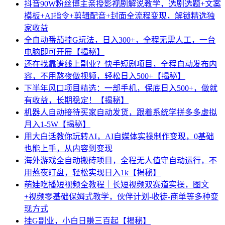
抖音90W粉丝博主亲授影视剧解说教学，选剧选题+文案
模板+AI指令+剪辑配音+封面全流程变现，解锁精选独
家收益
全自动番茄挂G玩法，日入300+，全程无需人工，一台
电脑即可开展【揭秘】
还在找靠谱线上副业？快手短剧项目，全程自动发布内
容，不用熬夜做视频，轻松日入500+【揭秘】
下半年风口项目精选：一部手机，保底日入500+，做就
有收益，长期稳定！【揭秘】
机器人自动接待买家自动发货，跟着系统学拼多多虚拟
月入1-5W【揭秘】
用大白话教你玩转AI，AI自媒体实操制作变现，0基础
也能上手，从内容到变现
海外游戏全自动搬砖项目，全程无人值守自动运行，不
用熬夜盯盘，轻松实现日入1k【揭秘】
萌娃吃播短视频全教程｜长短视频双赛道实操，图文
+视频零基础保姆式教学，伙伴计划-收徒-商单等多种变
现方式
挂G副业，小白日賺三百起【揭秘】