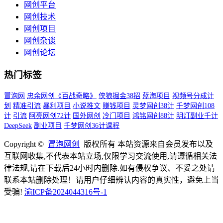
网创平台
网创技术
网创项目
网创杂谈
网创论坛
热门标签
冒泡网
忠余网创《百战奇略》
侠狼掘金38招
蓝海项目
视频号分成计
划
精准引流
暴利项目
小说推文
赚钱项目
灵梦网创38计
千梦网创108
计
引流
阿亮网创72计
国外网创
冷门项目
鸿铭网创88计
明灯副业千计
DeepSeek
副业项目
千梦网创36计课程
Copyright ©
冒泡网创
版权所有 本站资源来自会员发布以及
互联网收集,不代表本站立场,仅限学习交流使用,请遵循相关法
律法规,请在下载后24小时内删除.如有侵权争议、不妥之处请
联系本站删除处理！请用户仔细辨认内容的真实性，避免上当
受骗!
渝ICP备2024044316号-1