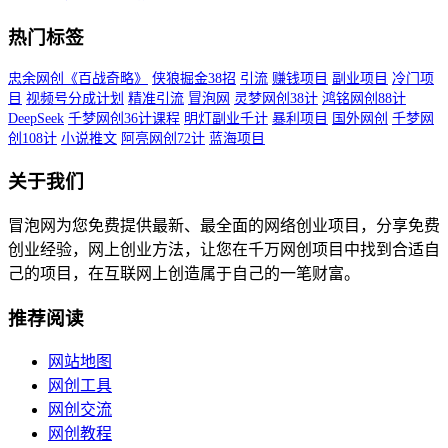
热门标签
忠余网创《百战奇略》
侠狼掘金38招
引流
赚钱项目
副业项目
冷门项
目
视频号分成计划
精准引流
冒泡网
灵梦网创38计
鸿铭网创88计
DeepSeek
千梦网创36计课程
明灯副业千计
暴利项目
国外网创
千梦网
创108计
小说推文
阿亮网创72计
蓝海项目
关于我们
冒泡网为您免费提供最新、最全面的网络创业项目，分享免费
创业经验，网上创业方法，让您在千万网创项目中找到合适自
己的项目，在互联网上创造属于自己的一笔财富。
推荐阅读
网站地图
网创工具
网创交流
网创教程