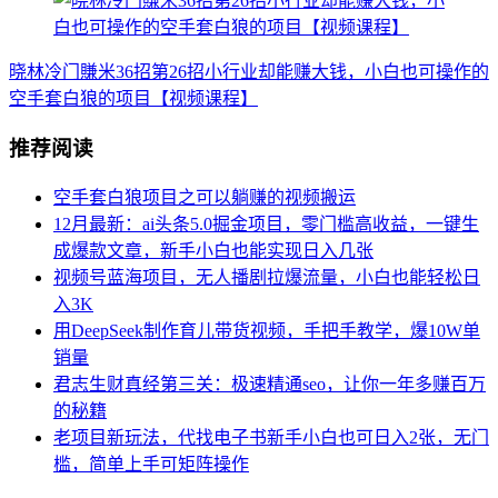
晓林冷门賺米36招第26招小行业却能赚大钱，小白也可操作的
空手套白狼的项目【视频课程】
推荐阅读
空手套白狼项目之可以躺赚的视频搬运
12月最新：ai头条5.0掘金项目，零门槛高收益，一键生
成爆款文章，新手小白也能实现日入几张
视频号蓝海项目，无人播剧拉爆流量，小白也能轻松日
入3K
用DeepSeek制作育儿带货视频，手把手教学，爆10W单
销量
君志生财真经第三关：极速精通seo，让你一年多赚百万
的秘籍
老项目新玩法，代找电子书新手小白也可日入2张，无门
槛，简单上手可矩阵操作