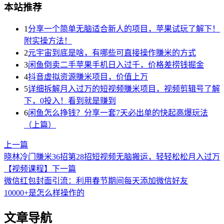
本站推荐
1
分享一个简单无脑适合新人的项目，苹果试玩了解下！
附实操方法！
2
元宇宙到底是啥，有哪些可直接操作賺米的方式
3
闲鱼倒卖二手苹果手机日入过千，价格差捞钱掘金
4
抖音虚拟资源賺米项目，价值上万
5
详细拆解月入过万的短视频賺米项目，视频剪辑号了解
下，0投入！看到就是赚到
6
闲鱼怎么挣钱？分享一套7天必出单的快起高爆玩法
（上篇）
上一篇
晓林冷门賺米36招第28招短视频无脑搬运，轻轻松松月入过万
【视频课程】
下一篇
微信红包封面引流：利用春节期间每天添加微信好友
10000+是怎么样操作的
文章导航