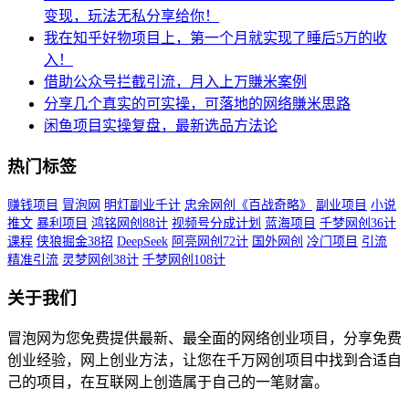
变现，玩法无私分享给你！
我在知乎好物项目上，第一个月就实现了睡后5万的收
入！
借助公众号拦截引流，月入上万賺米案例
分享几个真实的可实操，可落地的网络賺米思路
闲鱼项目实操复盘，最新选品方法论
热门标签
赚钱项目
冒泡网
明灯副业千计
忠余网创《百战奇略》
副业项目
小说
推文
暴利项目
鸿铭网创88计
视频号分成计划
蓝海项目
千梦网创36计
课程
侠狼掘金38招
DeepSeek
阿亮网创72计
国外网创
冷门项目
引流
精准引流
灵梦网创38计
千梦网创108计
关于我们
冒泡网为您免费提供最新、最全面的网络创业项目，分享免费
创业经验，网上创业方法，让您在千万网创项目中找到合适自
己的项目，在互联网上创造属于自己的一笔财富。