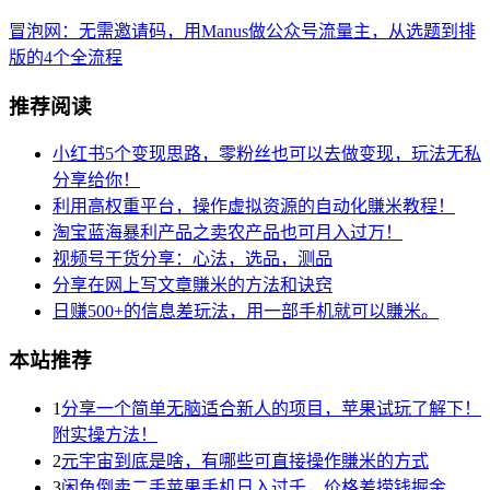
冒泡网：无需邀请码，用Manus做公众号流量主，从选题到排
版的4个全流程
推荐阅读
小红书5个变现思路，零粉丝也可以去做变现，玩法无私
分享给你！
利用高权重平台，操作虚拟资源的自动化賺米教程！
淘宝蓝海暴利产品之卖农产品也可月入过万！
视频号干货分享：心法，选品，测品
分享在网上写文章賺米的方法和诀窍
日赚500+的信息差玩法，用一部手机就可以賺米。
本站推荐
1
分享一个简单无脑适合新人的项目，苹果试玩了解下！
附实操方法！
2
元宇宙到底是啥，有哪些可直接操作賺米的方式
3
闲鱼倒卖二手苹果手机日入过千，价格差捞钱掘金