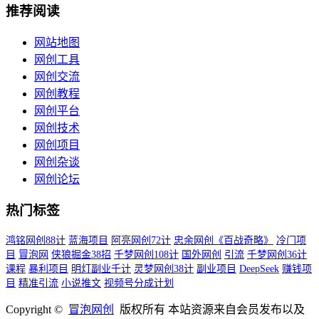
推荐阅读
网站地图
网创工具
网创交流
网创教程
网创平台
网创技术
网创项目
网创杂谈
网创论坛
热门标签
鸿铭网创88计
蓝海项目
阿亮网创72计
忠余网创《百战奇略》
冷门项
目
冒泡网
侠狼掘金38招
千梦网创108计
国外网创
引流
千梦网创36计
课程
暴利项目
明灯副业千计
灵梦网创38计
副业项目
DeepSeek
赚钱项
目
精准引流
小说推文
视频号分成计划
Copyright ©
冒泡网创
版权所有 本站资源来自会员发布以及