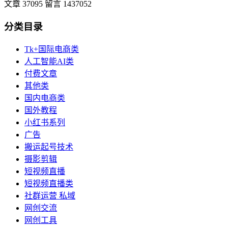
文章 37095
留言 1437052
分类目录
Tk+国际电商类
人工智能AI类
付费文章
其他类
国内电商类
国外教程
小红书系列
广告
搬运起号技术
摄影剪辑
短视频直播
短视频直播类
社群运营 私域
网创交流
网创工具