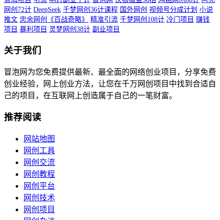
网创72计
DeepSeek
千梦网创36计课程
国外网创
视频号分成计划
小说
推文
忠余网创《百战奇略》
精准引流
千梦网创108计
冷门项目
赚钱
项目
暴利项目
灵梦网创38计
副业项目
关于我们
冒泡网为您免费提供最新、最全面的网络创业项目，分享免费
创业经验，网上创业方法，让您在千万网创项目中找到合适自
己的项目，在互联网上创造属于自己的一笔财富。
推荐阅读
网站地图
网创工具
网创交流
网创教程
网创平台
网创技术
网创项目