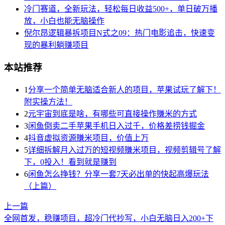
冷门赛道，全新玩法，轻松每日收益500+，单日破万播
放，小白也能无脑操作
倪尔昂逻辑暴拆项目N式之09：热门电影追击，快速变
现的暴利躺赚项目
本站推荐
1
分享一个简单无脑适合新人的项目，苹果试玩了解下！
附实操方法！
2
元宇宙到底是啥，有哪些可直接操作賺米的方式
3
闲鱼倒卖二手苹果手机日入过千，价格差捞钱掘金
4
抖音虚拟资源賺米项目，价值上万
5
详细拆解月入过万的短视频賺米项目，视频剪辑号了解
下，0投入！看到就是赚到
6
闲鱼怎么挣钱？分享一套7天必出单的快起高爆玩法
（上篇）
上一篇
全网首发，稳赚项目，超冷门代抄写，小白无脑日入200+
下