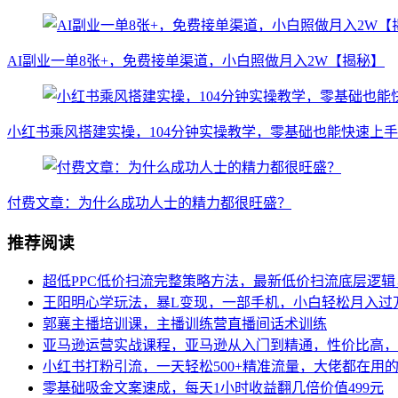
AI副业一单8张+，免费接单渠道，小白照做月入2W【揭秘】
小红书乘风搭建实操，104分钟实操教学，零基础也能快速上手
付费文章：为什么成功人士的精力都很旺盛？
推荐阅读
超低PPC低价扫流完整策略方法，最新低价扫流底层逻
王阳明心学玩法，暴L变现，一部手机，小白轻松月入过
郭襄主播培训课，主播训练营直播间话术训练
亚马逊运营实战课程，亚马逊从入门到精通，性价比高，
小红书打粉引流，一天轻松500+精准流量，大佬都在用
零基础吸金文案速成，每天1小时收益翻几倍价值499元