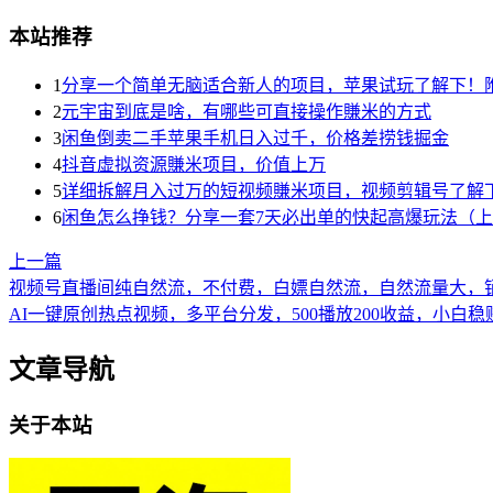
本站推荐
1
分享一个简单无脑适合新人的项目，苹果试玩了解下！
2
元宇宙到底是啥，有哪些可直接操作賺米的方式
3
闲鱼倒卖二手苹果手机日入过千，价格差捞钱掘金
4
抖音虚拟资源賺米项目，价值上万
5
详细拆解月入过万的短视频賺米项目，视频剪辑号了解
6
闲鱼怎么挣钱？分享一套7天必出单的快起高爆玩法（
上一篇
视频号直播间纯自然流，不付费，白嫖自然流，自然流量大，销售
AI一键原创热点视频，多平台分发，500播放200收益，小白稳赚
文章导航
关于本站