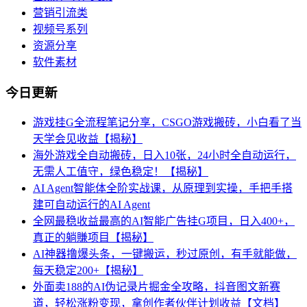
营销引流类
视频号系列
资源分享
软件素材
今日更新
游戏挂G全流程笔记分享，CSGO游戏搬砖，小白看了当
天学会见收益【揭秘】
海外游戏全自动搬砖，日入10张，24小时全自动运行，
无需人工值守，绿色稳定！【揭秘】
AI Agent智能体全阶实战课，从原理到实操，手把手搭
建可自动运行的AI Agent
全网最稳收益最高的AI智能广告挂G项目，日入400+，
真正的躺賺项目【揭秘】
AI神器撸爆头条，一键搬运，秒过原创，有手就能做，
每天稳定200+【揭秘】
外面卖188的AI伪记录片掘金全攻略，抖音图文新赛
道，轻松涨粉变现，拿创作者伙伴计划收益【文档】