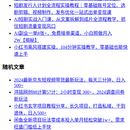
短剧发行人计划全流程实操教程｜零基础账号定位、选
剧剪辑、视频制作、发布优化一站式出单变现课​
AI短剧实战入门课，从文案拆解到成片全流程教学，抓
住短剧流量变现风口
AI副业一单8张+，免费接单渠道，小白照做月入
2W【揭秘】
小红书乘风搭建实操，104分钟实操教学，零基础也能快
速上手
随机文章
2024最新京东短视频带货最新玩法，每天三分钟，日入
500+
鸿铭网创88计第57计：2小时变现 300+，2024调查问卷
新玩法
小红书玄学项目教程分享，长久项目，打造私域，干到
退休，日入500+
闲鱼全新项目玩法零成本投入单月轻松突破1w+，需求
旺盛门槛低上手快