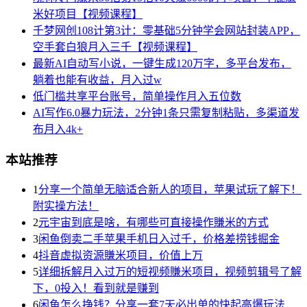
米好项目【视频课程】
千梦网创108计第3计：零基础5分钟学会网站封装APP，
空手套白狼月入三千【视频课程】
最新AI自动写小说，一键生成120万字，多平台发布，
躺着也能有收益，月入过w
低门槛共享平台账号，简单操作月入五位数
AI写作6.0暴力玩法，2分钟1条只需复制粘贴，多渠道发
布月入4k+
本站推荐
1
分享一个简单无脑适合新人的项目，苹果试玩了解下！
附实操方法！
2
元宇宙到底是啥，有哪些可直接操作賺米的方式
3
闲鱼倒卖二手苹果手机日入过千，价格差捞钱掘金
4
抖音虚拟资源賺米项目，价值上万
5
详细拆解月入过万的短视频賺米项目，视频剪辑号了解
下，0投入！看到就是赚到
6
闲鱼怎么挣钱？分享一套7天必出单的快起高爆玩法