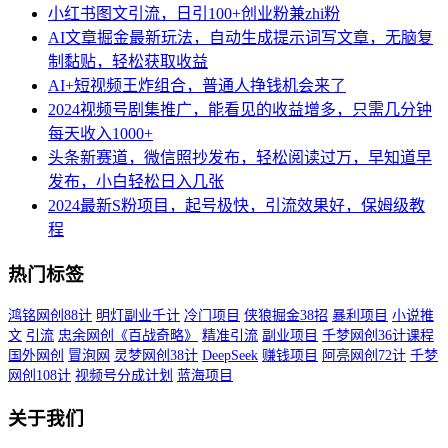
小红书图文引流，日引100+创业粉兼zhi粉
AI文章掘金最新玩法，自动生成提示词写文章，无脑复
制黏贴，轻松获取收益
AI+短视频王炸组合，普通人挣钱机会来了
2024视频号剧集推广，能看见的收益增多，只需几分钟
每天收入1000+
头条新赛道，微信照抄发布，轻松阅读过万，早知道早
发布，小白轻松日入几张
2024最新S粉项目，起号极快，引流效果好，保姆级教
程
热门标签
鸿铭网创88计
明灯副业千计
冷门项目
侠狼掘金38招
暴利项目
小说推
文
引流
忠余网创《百战奇略》
精准引流
副业项目
千梦网创36计课程
国外网创
冒泡网
灵梦网创38计
DeepSeek
赚钱项目
阿亮网创72计
千梦
网创108计
视频号分成计划
蓝海项目
关于我们