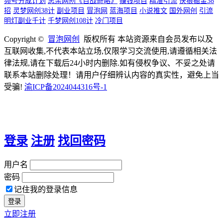
频号分成计划
忠余网创《百战奇略》
赚钱项目
精准引流
侠狼掘金38
招
灵梦网创38计
副业项目
冒泡网
蓝海项目
小说推文
国外网创
引流
明灯副业千计
千梦网创108计
冷门项目
Copyright ©
冒泡网创
版权所有 本站资源来自会员发布以及
互联网收集,不代表本站立场,仅限学习交流使用,请遵循相关法
律法规,请在下载后24小时内删除.如有侵权争议、不妥之处请
联系本站删除处理！请用户仔细辨认内容的真实性，避免上当
受骗!
渝ICP备2024044316号-1
登录
注册
找回密码
用户名
密码
记住我的登录信息
立即注册